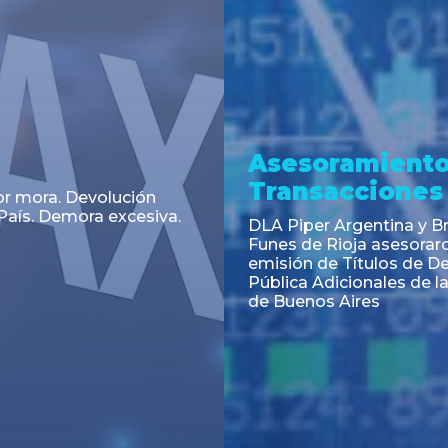
a
Noticia
 el Código Alimentario
CNV: Criterio Interpretat
simplifican trámites
colocaciones primarias
ortación de aditivos,
es e ingredientes
os y unifican autoridad