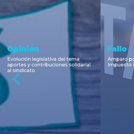
Asesoramiento y
Notici
Transacciones
Cambios en
Argentino: 
Co-Emisión de Obligaciones
para la imp
Negociables por US$400.000.000
coadyuvant
de Petroquímica Comodoro
alimentari
Previous
Rivadavia S.A. y Luz de Tres Picos
de fiscali...
S.A. en el mercado internacional