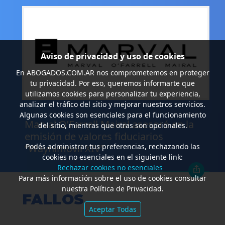
Aviso de privacidad y uso de cookies
En
ABOGADOS.COM.AR
nos comprometemos en proteger
tu privacidad. Por eso, queremos informarte que
utilizamos cookies para personalizar tu experiencia,
analizar el tráfico del sitio y mejorar nuestros servicios.
.
Algunas cookies son esenciales para el funcionamiento
Marval O’Farrell Mairal asesoró en la
del sitio, mientras que otras son opcionales.
emisión de valores fiduciarios
Podés administrar tus preferencias, rechazando las
“Waynimóvil XIV”
cookies no esenciales en el siguiente link:
Rechazar cookies no esenciales
Para más información sobre el uso de cookies consultar
nuestra Política de Privacidad.
FALLOS
Aceptar Todas