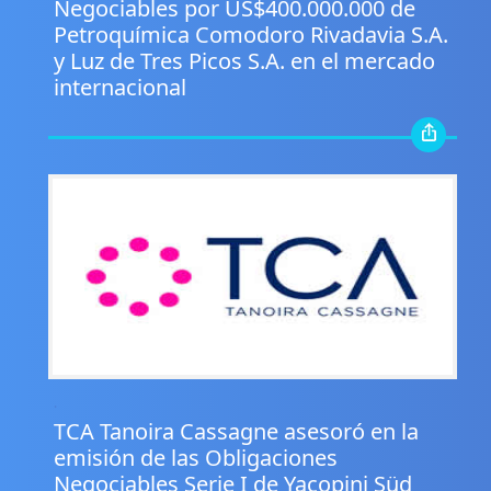
Negociables por US$400.000.000 de
Petroquímica Comodoro Rivadavia S.A.
y Luz de Tres Picos S.A. en el mercado
internacional
.
TCA Tanoira Cassagne asesoró en la
emisión de las Obligaciones
Negociables Serie I de Yacopini Süd