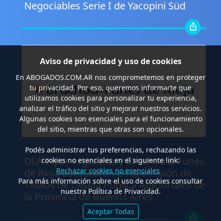
Negociables Serie I de Yacopini Süd
Aviso de privacidad y uso de cookies
En
ABOGADOS.COM.AR
nos comprometemos en proteger
tu privacidad. Por eso, queremos informarte que
utilizamos cookies para personalizar tu experiencia,
analizar el tráfico del sitio y mejorar nuestros servicios.
Algunas cookies son esenciales para el funcionamiento
del sitio, mientras que otras son opcionales.
.
Podés administrar tus preferencias, rechazando las
DLA Piper Argentina y Bruchou & Funes
cookies no esenciales en el siguiente link:
Rechazar cookies no esenciales
de Rioja asesoraron en la emisión de
Para más información sobre el uso de cookies consultar
Títulos de Deuda Pública Adicionales de
nuestra Política de Privacidad.
la Provincia de Buenos Aires
Aceptar Todas