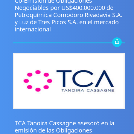
Co-Emisión de Obligaciones
Negociables por US$400.000.000 de
Petroquímica Comodoro Rivadavia S.A.
y Luz de Tres Picos S.A. en el mercado
internacional
.
TCA Tanoira Cassagne asesoró en la
emisión de las Obligaciones