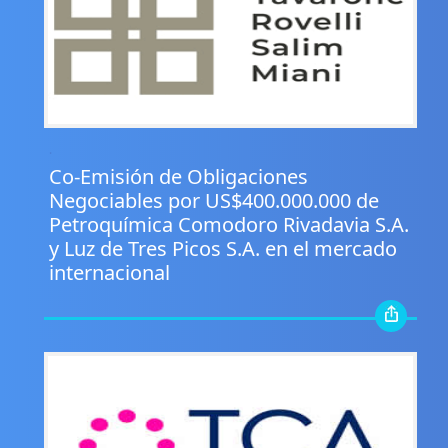
.
Co-Emisión de Obligaciones
Negociables por US$400.000.000 de
Petroquímica Comodoro Rivadavia S.A.
y Luz de Tres Picos S.A. en el mercado
internacional