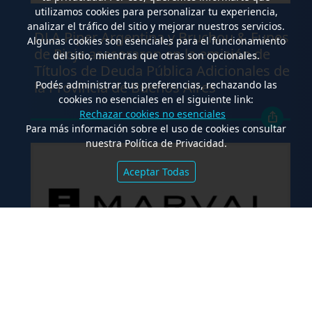
utilizamos cookies para personalizar tu experiencia,
.
analizar el tráfico del sitio y mejorar nuestros servicios.
DLA Piper Argentina y Bruchou & Funes
Algunas cookies son esenciales para el funcionamiento
de Rioja asesoraron en la emisión de
del sitio, mientras que otras son opcionales.
Títulos de Deuda Pública Adicionales de
Podés administrar tus preferencias, rechazando las
la Provincia de Buenos Aires
cookies no esenciales en el siguiente link:
Rechazar cookies no esenciales
Para más información sobre el uso de cookies consultar
nuestra Política de Privacidad.
Aceptar Todas
.
Marval O’Farrell Mairal asesoró en la