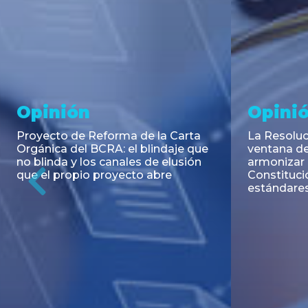
Noticia
Aseso
Trans
RESOLUCIÓN 271/2026 de la
SECRETARIA DE COORDINACIÓN
Emisión de
DE PRODUCCIÓN: Actualización y
Negociable
unificación de las advertencias
Puerto S.A
obligatorias en la publicidad de
Previous
de U$S 98.
juegos y apuestas en...