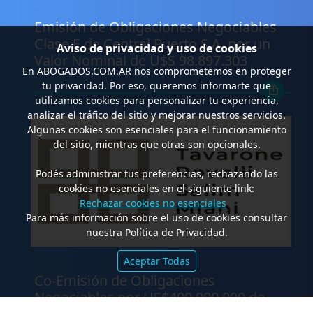
.
Emisión de Obligaciones Negociables
Clase E de Central Puerto S.A. por un
Aviso de privacidad y uso de cookies
Valor Nominal de U$S 98.897.303
En
ABOGADOS.COM.AR
nos comprometemos en proteger
tu privacidad. Por eso, queremos informarte que
utilizamos cookies para personalizar tu experiencia,
analizar el tráfico del sitio y mejorar nuestros servicios.
Algunas cookies son esenciales para el funcionamiento
del sitio, mientras que otras son opcionales.
Podés administrar tus preferencias, rechazando las
cookies no esenciales en el siguiente link:
Rechazar cookies no esenciales
Para más información sobre el uso de cookies consultar
nuestra Política de Privacidad.
Aceptar Todas
.
Co-Emisión de Obligaciones
Negociables por US$400.000.000 de