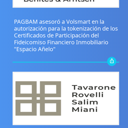
.
PAGBAM asesoró a Volsmart en la
autorización para la tokenización de los
Certificados de Participación del
Fideicomiso Financiero Inmobiliario
"Espacio Añelo"