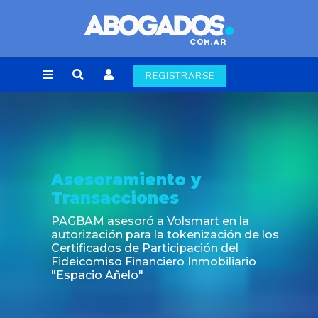
REGISTRARSE
esoramiento y
No
ansacciones
Fin 
lab
BAM asesoró a Volsmart en la
rización para la tokenización de los
ificados de Participación del
eicomiso Financiero Inmobiliario
pacio Añelo"