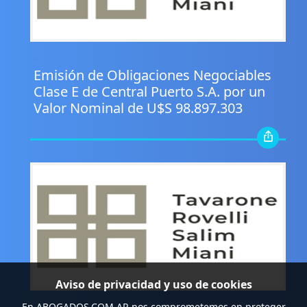
.
Emisión de Obligaciones Negociables
Clase E de Central Puerto S.A. por un
Valor Nominal de U$S 98.897.303
Aviso de privacidad y uso de cookies
.
En
ABOGADOS.COM.AR
nos comprometemos en proteger