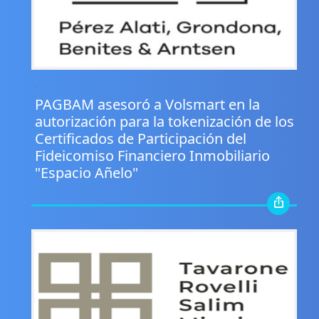
.
PAGBAM asesoró a Volsmart en la
autorización para la tokenización de los
Certificados de Participación del
Fideicomiso Financiero Inmobiliario
"Espacio Añelo"