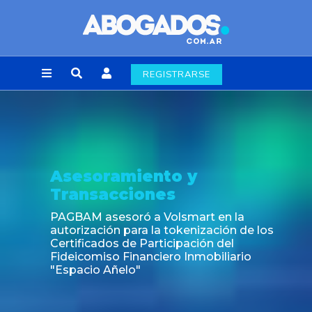
REGISTRARSE
amiento y
Noticia
cciones
Fin de la o
laborales 
esoró a Volsmart en la
n para la tokenización de los
s de Participación del
o Financiero Inmobiliario
ñelo"