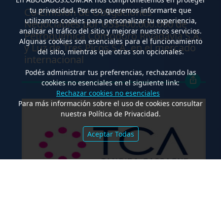
Co-Emisión de Obligaciones
tu privacidad. Por eso, queremos informarte que
utilizamos cookies para personalizar tu experiencia,
Negociables por US$400.000.000 de
analizar el tráfico del sitio y mejorar nuestros servicios.
Petroquímica Comodoro Rivadavia S.A.
Algunas cookies son esenciales para el funcionamiento
y Luz de Tres Picos S.A. en el mercado
del sitio, mientras que otras son opcionales.
internacional
Podés administrar tus preferencias, rechazando las
cookies no esenciales en el siguiente link:
Rechazar cookies no esenciales
Para más información sobre el uso de cookies consultar
nuestra Política de Privacidad.
Aceptar Todas
.
TCA Tanoira Cassagne asesoró en la