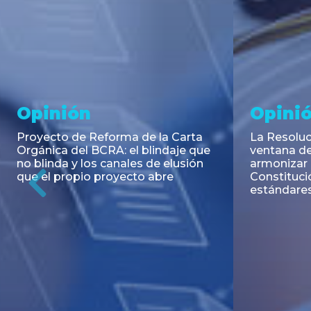
Noticia
Aseso
Trans
RESOLUCIÓN 271/2026 de la
SECRETARIA DE COORDINACIÓN
Emisión de
DE PRODUCCIÓN: Actualización y
Negociable
unificación de las advertencias
Puerto S.A
obligatorias en la publicidad de
Previous
de U$S 98.
juegos y apuestas en...