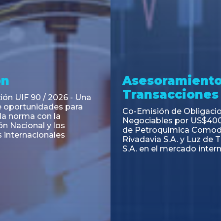
ramiento y
Asesoramiento
acciones
Transacciones
 Obligaciones
PAGBAM asesoró a Volsm
s Clase E de Central
autorización para la tok
. por un Valor Nominal
de los Certificados de Pa
897.303
del Fideicomiso Financie
Inmobiliario "Espacio Añ