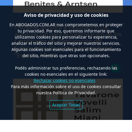
Aviso de privacidad y uso de cookies
.
En
ABOGADOS.COM.AR
nos comprometemos en proteger
PAGBAM asesoró a Volsmart en la
tu privacidad. Por eso, queremos informarte que
autorización para la tokenización de los
utilizamos cookies para personalizar tu experiencia,
Certificados de Participación del
analizar el tráfico del sitio y mejorar nuestros servicios.
Fideicomiso Financiero Inmobiliario
Algunas cookies son esenciales para el funcionamiento
"Espacio Añelo"
del sitio, mientras que otras son opcionales.
Podés administrar tus preferencias, rechazando las
cookies no esenciales en el siguiente link:
Rechazar cookies no esenciales
Para más información sobre el uso de cookies consultar
nuestra Política de Privacidad.
Aceptar Todas