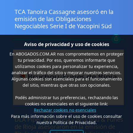
.
TCA Tanoira Cassagne asesoró en la
emisión de las Obligaciones
Negociables Serie I de Yacopini Süd
Aviso de privacidad y uso de cookies
En
ABOGADOS.COM.AR
nos comprometemos en proteger
tu privacidad. Por eso, queremos informarte que
utilizamos cookies para personalizar tu experiencia,
analizar el tráfico del sitio y mejorar nuestros servicios.
Algunas cookies son esenciales para el funcionamiento
del sitio, mientras que otras son opcionales.
Podés administrar tus preferencias, rechazando las
cookies no esenciales en el siguiente link:
Rechazar cookies no esenciales
.
Para más información sobre el uso de cookies consultar
DLA Piper Argentina y Bruchou & Funes
nuestra Política de Privacidad.
de Rioja asesoraron en la emisión de