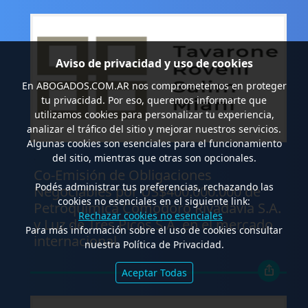
Aviso de privacidad y uso de cookies
En
ABOGADOS.COM.AR
nos comprometemos en proteger
tu privacidad. Por eso, queremos informarte que
utilizamos cookies para personalizar tu experiencia,
analizar el tráfico del sitio y mejorar nuestros servicios.
Algunas cookies son esenciales para el funcionamiento
.
del sitio, mientras que otras son opcionales.
Co-Emisión de Obligaciones
Podés administrar tus preferencias, rechazando las
Negociables por US$400.000.000 de
cookies no esenciales en el siguiente link:
Petroquímica Comodoro Rivadavia S.A.
Rechazar cookies no esenciales
y Luz de Tres Picos S.A. en el mercado
Para más información sobre el uso de cookies consultar
internacional
nuestra Política de Privacidad.
Aceptar Todas