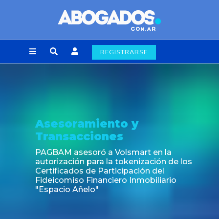
REGISTRARSE
Noticia
Fin de la obligación de rúbr
laborales en la Ciudad de 
rt en la
ización de los
ión del
obiliario