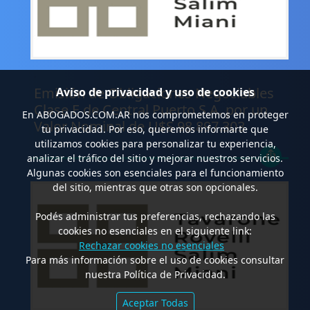
.
Emisión de Obligaciones Negociables
Aviso de privacidad y uso de cookies
Clase E de Central Puerto S.A. por un
En
ABOGADOS.COM.AR
nos comprometemos en proteger
Valor Nominal de U$S 98.897.303
tu privacidad. Por eso, queremos informarte que
utilizamos cookies para personalizar tu experiencia,
analizar el tráfico del sitio y mejorar nuestros servicios.
Algunas cookies son esenciales para el funcionamiento
del sitio, mientras que otras son opcionales.
Podés administrar tus preferencias, rechazando las
cookies no esenciales en el siguiente link:
Rechazar cookies no esenciales
Para más información sobre el uso de cookies consultar
nuestra Política de Privacidad.
Aceptar Todas