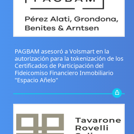
.
PAGBAM asesoró a Volsmart en la
autorización para la tokenización de los
Certificados de Participación del
Fideicomiso Financiero Inmobiliario
"Espacio Añelo"