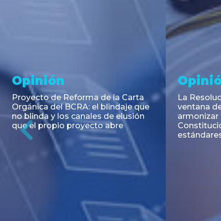
Noticia
Aseso
Trans
RESOLUCIÓN 271/2026 de la
SECRETARIA DE COORDINACIÓN
Emisión de
DE PRODUCCIÓN: Actualización y
Negociable
unificación de las advertencias
Puerto S.A
obligatorias en la publicidad de
Previous
de U$S 98.
juegos y apuestas en...