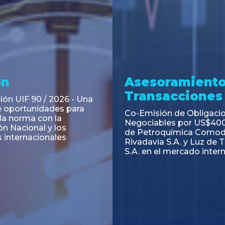
ramiento y
Asesoramiento
acciones
Transacciones
 Obligaciones
PAGBAM asesoró a Volsm
s Clase E de Central
autorización para la tok
. por un Valor Nominal
de los Certificados de Pa
897.303
del Fideicomiso Financie
Inmobiliario "Espacio Añ