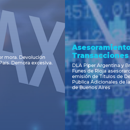
a
Noticia
 el Código Alimentario
CNV: Criterio Interpretat
simplifican trámites
colocaciones primarias
ortación de aditivos,
es e ingredientes
os y unifican autoridad