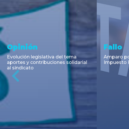
Asesoramiento y
Notici
Transacciones
Cambios en
Argentino: 
Co-Emisión de Obligaciones
para la imp
Negociables por US$400.000.000
coadyuvant
de Petroquímica Comodoro
alimentari
Previous
Rivadavia S.A. y Luz de Tres Picos
de fiscali...
S.A. en el mercado internacional