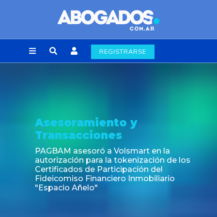
REGISTRARSE
esoramiento y
No
ansacciones
Fin 
lab
BAM asesoró a Volsmart en la
rización para la tokenización de los
ificados de Participación del
eicomiso Financiero Inmobiliario
pacio Añelo"