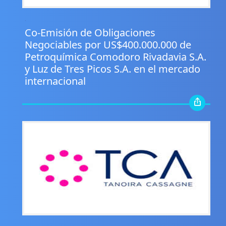
.
Co-Emisión de Obligaciones
Negociables por US$400.000.000 de
Petroquímica Comodoro Rivadavia S.A.
y Luz de Tres Picos S.A. en el mercado
internacional