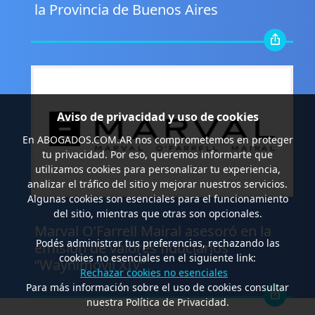
la Provincia de Buenos Aires
Aviso de privacidad y uso de cookies
En
ABOGADOS.COM.AR
nos comprometemos en proteger
tu privacidad. Por eso, queremos informarte que
utilizamos cookies para personalizar tu experiencia,
analizar el tráfico del sitio y mejorar nuestros servicios.
Algunas cookies son esenciales para el funcionamiento
.
del sitio, mientras que otras son opcionales.
Marval O’Farrell Mairal asesoró en la
Podés administrar tus preferencias, rechazando las
emisión de valores fiduciarios
cookies no esenciales en el siguiente link:
“Waynimóvil XIV”
Rechazar cookies no esenciales
Para más información sobre el uso de cookies consultar
nuestra Política de Privacidad.