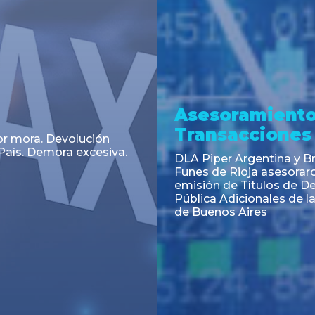
a
Noticia
 el Código Alimentario
CNV: Criterio Interpretat
simplifican trámites
colocaciones primarias
ortación de aditivos,
es e ingredientes
os y unifican autoridad