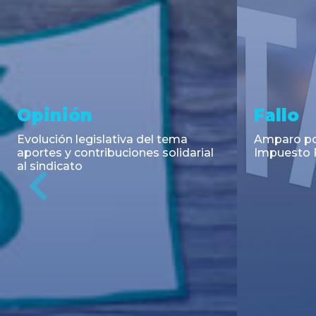
Asesoramiento y
Notici
Transacciones
Cambios en
Argentino: 
Co-Emisión de Obligaciones
para la imp
Negociables por US$400.000.000
coadyuvant
de Petroquímica Comodoro
alimentari
Previous
Rivadavia S.A. y Luz de Tres Picos
de fiscali...
S.A. en el mercado internacional