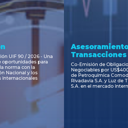
ramiento y
Asesoramiento
acciones
Transacciones
 Obligaciones
PAGBAM asesoró a Volsm
s Clase E de Central
autorización para la tok
. por un Valor Nominal
de los Certificados de Pa
897.303
del Fideicomiso Financie
Inmobiliario "Espacio Añ