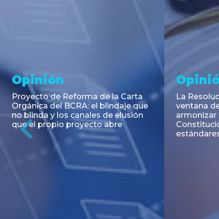
Noticia
Aseso
Trans
RESOLUCIÓN 271/2026 de la
SECRETARIA DE COORDINACIÓN
Emisión de
DE PRODUCCIÓN: Actualización y
Negociable
unificación de las advertencias
Puerto S.A
obligatorias en la publicidad de
Previous
de U$S 98.
juegos y apuestas en...