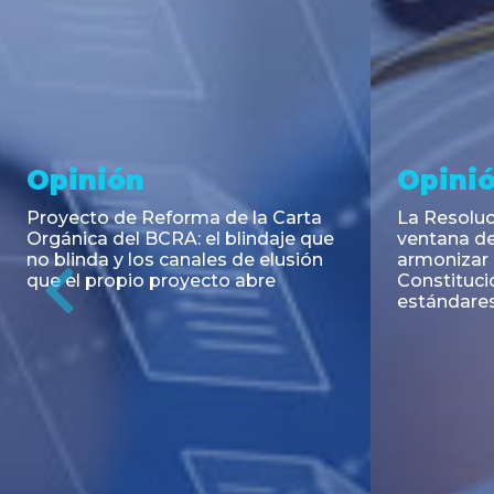
Noticia
Aseso
Trans
RESOLUCIÓN 271/2026 de la
SECRETARIA DE COORDINACIÓN
Emisión de
DE PRODUCCIÓN: Actualización y
Negociable
unificación de las advertencias
Puerto S.A
obligatorias en la publicidad de
Previous
de U$S 98.
juegos y apuestas en...