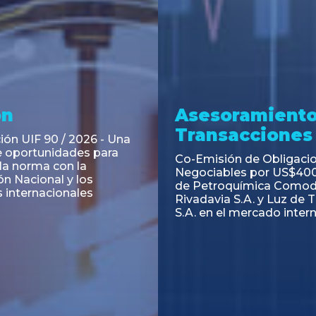
ramiento y
Asesoramiento
acciones
Transacciones
 Obligaciones
PAGBAM asesoró a Volsm
s Clase E de Central
autorización para la tok
. por un Valor Nominal
de los Certificados de Pa
897.303
del Fideicomiso Financie
Inmobiliario "Espacio Añ