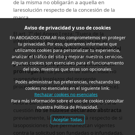
de la misma no obligarán a aquella en
laresolución respecto de la concesión de la
marca.
Aviso de privacidad y uso de cookies
El art. 7º del Anexo I reza: “Fuera de la
En
ABOGADOS.COM.AR
nos comprometemos en proteger
interrupción del plazo establecida en el
tu privacidad. Por eso, queremos informarte que
artículo anterior,
todos los demás plazos del
utilizamos cookies para personalizar tu experiencia,
procedimiento que aquí se reglamenta son
analizar el tráfico del sitio y mejorar nuestros servicios.
Algunas cookies son esenciales para el funcionamiento
perentorios y no podrán suspenderse ni
del sitio, mientras que otras son opcionales.
prorrogarse
. La petición de tomar vista no
suspenderá losplazos del presente
Podés administrar tus preferencias, rechazando las
procedimiento” (el resaltado nos pertenece).
cookies no esenciales en el siguiente link:
Rechazar cookies no esenciales
Para más información sobre el uso de cookies consultar
Ahora bien, vencido el plazo del art. 6º, si la
nuestra Política de Privacidad.
cuestión
no se hubiese declarado abstracta
previamente, la DNM resolverá respecto de si
Aceptar Todas
lasoposiciones que permanezcan vigentes
contra la solicitud son fundadas o infundadas.