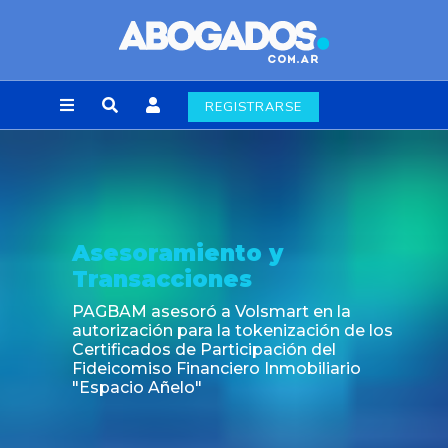
REGISTRARSE
oramiento y
Notic
sacciones
Fin de la
laborale
asesoró a Volsmart en la
ción para la tokenización de los
ados de Participación del
iso Financiero Inmobiliario
o Añelo"