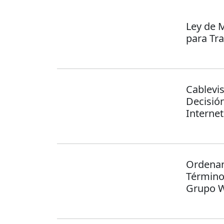
Ley de 
para Tra
Cablevi
Decisió
Internet
Ordenan
Términos
Grupo W