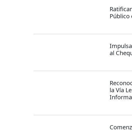
Ratific
Público
Impulsa
al Cheq
Reconoc
la Vía L
Informa
Comenzó