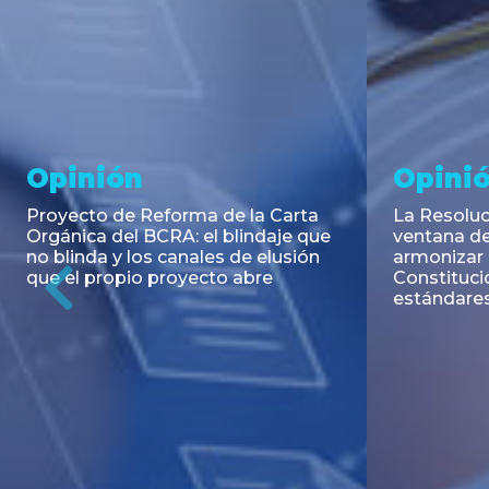
Noticia
Aseso
Trans
RESOLUCIÓN 271/2026 de la
SECRETARIA DE COORDINACIÓN
Emisión de
DE PRODUCCIÓN: Actualización y
Negociable
unificación de las advertencias
Puerto S.A
obligatorias en la publicidad de
Previous
de U$S 98.
juegos y apuestas en...