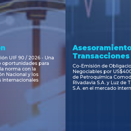
ramiento y
Asesoramiento
acciones
Transacciones
 Obligaciones
PAGBAM asesoró a Volsm
s Clase E de Central
autorización para la tok
. por un Valor Nominal
de los Certificados de Pa
897.303
del Fideicomiso Financie
Inmobiliario "Espacio Añ