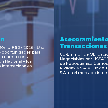
ramiento y
Asesoramiento
acciones
Transacciones
 Obligaciones
PAGBAM asesoró a Volsm
s Clase E de Central
autorización para la tok
. por un Valor Nominal
de los Certificados de Pa
897.303
del Fideicomiso Financie
Inmobiliario "Espacio Añ