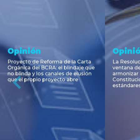
Noticia
Aseso
Trans
RESOLUCIÓN 271/2026 de la
SECRETARIA DE COORDINACIÓN
Emisión de
DE PRODUCCIÓN: Actualización y
Negociable
unificación de las advertencias
Puerto S.A
obligatorias en la publicidad de
Previous
de U$S 98.
juegos y apuestas en...