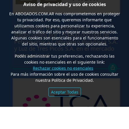
Aviso de privacidad y uso de cookies
En
ABOGADOS.COM.AR
nos comprometemos en proteger
tu privacidad. Por eso, queremos informarte que
.
utilizamos cookies para personalizar tu experiencia,
Co-Emisión de Obligaciones
analizar el tráfico del sitio y mejorar nuestros servicios.
Negociables por US$400.000.000 de
Algunas cookies son esenciales para el funcionamiento
Petroquímica Comodoro Rivadavia S.A.
del sitio, mientras que otras son opcionales.
y Luz de Tres Picos S.A. en el mercado
internacional
Podés administrar tus preferencias, rechazando las
cookies no esenciales en el siguiente link:
Rechazar cookies no esenciales
Para más información sobre el uso de cookies consultar
nuestra Política de Privacidad.
Aceptar Todas