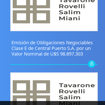
.
Emisión de Obligaciones Negociables
Clase E de Central Puerto S.A. por un
Valor Nominal de U$S 98.897.303