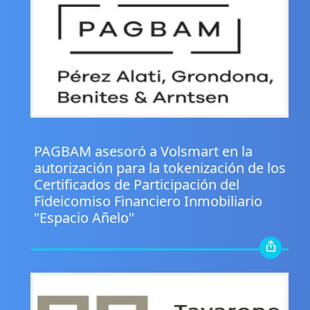
.
PAGBAM asesoró a Volsmart en la
autorización para la tokenización de los
Certificados de Participación del
Fideicomiso Financiero Inmobiliario
"Espacio Añelo"