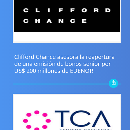
.
Clifford Chance asesora la reapertura
de una emisión de bonos senior por
US$ 200 millones de EDENOR