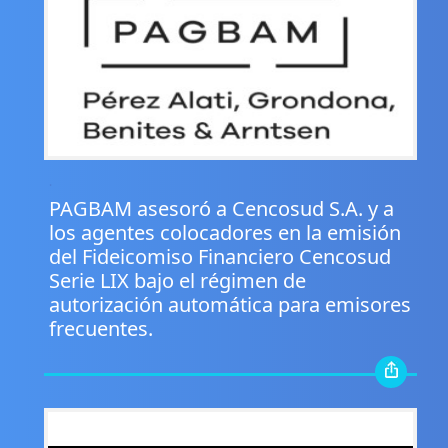
.
PAGBAM asesoró a Cencosud S.A. y a
los agentes colocadores en la emisión
del Fideicomiso Financiero Cencosud
Serie LIX bajo el régimen de
autorización automática para emisores
frecuentes.