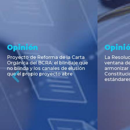
Noticia
Aseso
Trans
RESOLUCIÓN 271/2026 de la
SECRETARIA DE COORDINACIÓN
Emisión de
DE PRODUCCIÓN: Actualización y
Negociable
unificación de las advertencias
Puerto S.A
obligatorias en la publicidad de
Previous
de U$S 98.
juegos y apuestas en...