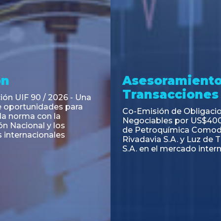
ramiento y
Asesoramiento
acciones
Transacciones
 Obligaciones
PAGBAM asesoró a Volsm
s Clase E de Central
autorización para la tok
. por un Valor Nominal
de los Certificados de Pa
897.303
del Fideicomiso Financie
Inmobiliario "Espacio Añ