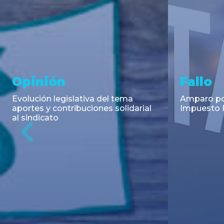
Asesoramiento y
Notici
Transacciones
Cambios en
Argentino: 
Co-Emisión de Obligaciones
para la imp
Negociables por US$400.000.000
coadyuvant
de Petroquímica Comodoro
alimentari
Previous
Rivadavia S.A. y Luz de Tres Picos
de fiscali...
S.A. en el mercado internacional