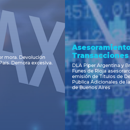
a
Noticia
 el Código Alimentario
CNV: Criterio Interpretat
simplifican trámites
colocaciones primarias
ortación de aditivos,
es e ingredientes
os y unifican autoridad