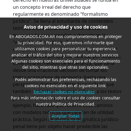
derecho en nuestras universidades se funda en
un concepto irreal del derecho que
regularmente es denominado “formalismo
jurídico”. Se llena al estudiante de contenidos
Aviso de privacidad y uso de cookies
teóricos limitados al análisis normativo,
procurando que aprendan o descubran la
En
ABOGADOS.COM.AR
nos comprometemos en proteger
“verdad jurídica objetiva”; se ignora por
tu privacidad. Por eso, queremos informarte que
utilizamos cookies para personalizar tu experiencia,
completo el mundo de los hechos y la actividad
analizar el tráfico del sitio y mejorar nuestros servicios.
probatoria. Esa perspectiva teórica, por su parte,
Algunas cookies son esenciales para el funcionamiento
determina el método de enseñanza, que varía
del sitio, mientras que otras son opcionales.
desde una irracional decisión de tomar los
textos normativos de memoria, hasta una
Podés administrar tus preferencias, rechazando las
perspectiva dogmática hiperdesarrollada que
cookies no esenciales en el siguiente link:
también se limita a lo formal, esto es, a los textos
Rechazar cookies no esenciales
Para más información sobre el uso de cookies consultar
jurídicos. El derecho penal sustantivo, por
nuestra Política de Privacidad.
ejemplo, hace rato que recorre esos caminos
con modelos teóricos que carecen de utilidad
Aceptar Todas
práctica. Según se afirma, la dogmática jurídico-
penal tiene por objeto hacer predecible las