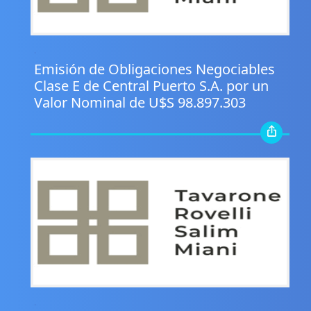
.
Emisión de Obligaciones Negociables
Clase E de Central Puerto S.A. por un
Valor Nominal de U$S 98.897.303
.