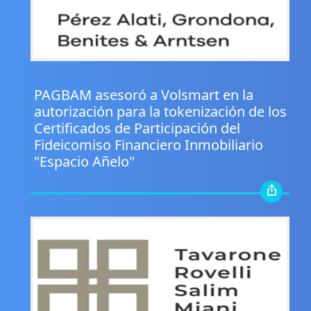
.
PAGBAM asesoró a Volsmart en la
autorización para la tokenización de los
Certificados de Participación del
Fideicomiso Financiero Inmobiliario
"Espacio Añelo"