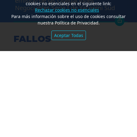
emisión de las Obligaciones
cookies no esenciales en el siguiente link:
Negociables Serie I de Yacopini Süd
Rechazar cookies no esenciales
Para más información sobre el uso de cookies consultar
nuestra Política de Privacidad.
Aceptar Todas
FALLOS
Amparo por mora. Devolución
Impuesto País. Demora excesiva.