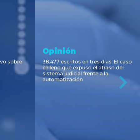
Opinión
en tres días: El caso
Evolución legislativa del tem
uso el atraso del
aportes y contribuciones soli
 frente a la
al sindicato
n
Ne