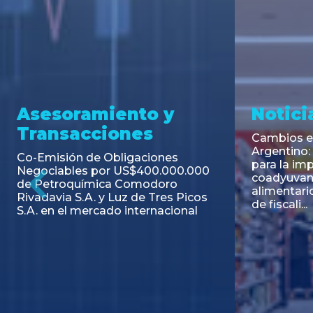
Noticia
N
Cambios en el Código Alimentario
C
Argentino: simplifican trámites
c
para la importación de aditivos,
0.000
coadyuvantes e ingredientes
alimentarios y unifican autoridad
Previous
Picos
de fiscali...
nal