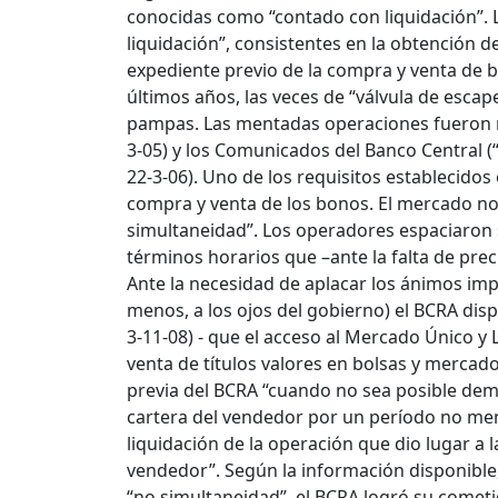
conocidas como “contado con liquidación”.
liquidación”, consistentes en la obtención d
expediente previo de la compra y venta de
últimos años, las veces de “válvula de escap
pampas.
Las mentadas operaciones fueron r
3-05) y los Comunicados del Banco Central (“
22-3-06). Uno de los requisitos establecidos
compra y venta de los bonos. El mercado no 
simultaneidad”. Los operadores espaciaron 
términos horarios que –ante la falta de pre
Ante la necesidad de aplacar los ánimos im
menos, a los ojos del gobierno) el BCRA dis
3-11-08) - que el acceso al Mercado Único y
venta de títulos valores en bolsas y mercad
previa del BCRA “cuando no sea posible dem
cartera del vendedor por un período no meno
liquidación de la operación que dio lugar a l
vendedor”. Según la información disponible
“no simultaneidad”, el BCRA logró su comet