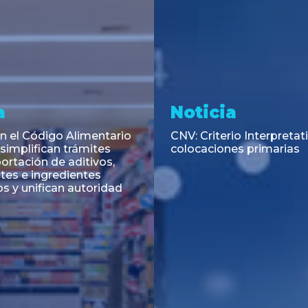
oticia
Opinión
NV: Criterio Interpretativo sobre
38.477 escritos 
olocaciones primarias
chileno que exp
sistema judicial
automatizació