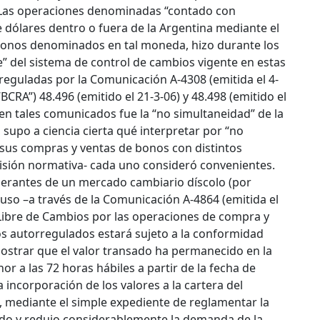
 Las operaciones denominadas “contado con
e dólares dentro o fuera de la Argentina mediante el
 bonos denominados en tal moneda, hizo durante los
e” del sistema de control de cambios vigente en estas
eguladas por la Comunicación A-4308 (emitida el 4-
BCRA”) 48.496 (emitido el 21-3-06) y 48.498 (emitido el
 en tales comunicados fue la “no simultaneidad” de la
supo a ciencia cierta qué interpretar por “no
sus compras y ventas de bonos con distintos
cisión normativa- cada uno consideró convenientes.
perantes de un mercado cambiario díscolo (por
puso –a través de la Comunicación A-4864 (emitida el
 Libre de Cambios por las operaciones de compra y
os autorregulados estará sujeto a la conformidad
ostrar que el valor transado ha permanecido en la
r a las 72 horas hábiles a partir de la fecha de
a incorporación de los valores a la cartera del
, mediante el simple expediente de reglamentar la
ido y redujo considerablemente la demanda de la