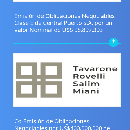
.
Emisión de Obligaciones Negociables
Clase E de Central Puerto S.A. por un
Valor Nominal de U$S 98.897.303
.
Co-Emisión de Obligaciones
Negociables por US$400.000.000 de