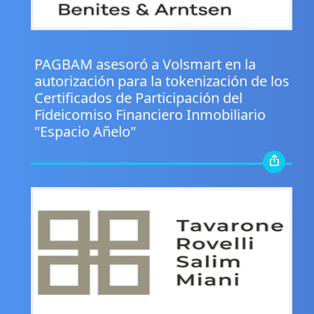
.
PAGBAM asesoró a Volsmart en la
autorización para la tokenización de los
Certificados de Participación del
Fideicomiso Financiero Inmobiliario
"Espacio Añelo"