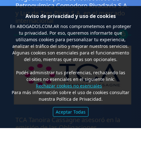
Petroquímica Comodoro Rivadavia S.A.
y Luz de Tres Picos S.A. en el mercado
Aviso de privacidad y uso de cookies
internacional
En
ABOGADOS.COM.AR
nos comprometemos en proteger
tu privacidad. Por eso, queremos informarte que
utilizamos cookies para personalizar tu experiencia,
analizar el tráfico del sitio y mejorar nuestros servicios.
Algunas cookies son esenciales para el funcionamiento
del sitio, mientras que otras son opcionales.
Podés administrar tus preferencias, rechazando las
cookies no esenciales en el siguiente link:
Rechazar cookies no esenciales
Para más información sobre el uso de cookies consultar
nuestra Política de Privacidad.
.
Aceptar Todas
TCA Tanoira Cassagne asesoró en la
emisión de las Obligaciones
Negociables Serie I de Yacopini Süd