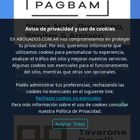
Aviso de privacidad y uso de cookies
En
ABOGADOS.COM.AR
nos comprometemos en proteger
tu privacidad. Por eso, queremos informarte que
.
utilizamos cookies para personalizar tu experiencia,
analizar el tráfico del sitio y mejorar nuestros servicios.
PAGBAM asesoró a Volsmart en la
Algunas cookies son esenciales para el funcionamiento
autorización para la tokenización de los
del sitio, mientras que otras son opcionales.
Certificados de Participación del
Fideicomiso Financiero Inmobiliario
Podés administrar tus preferencias, rechazando las
"Espacio Añelo"
cookies no esenciales en el siguiente link:
Rechazar cookies no esenciales
Para más información sobre el uso de cookies consultar
nuestra Política de Privacidad.
Aceptar Todas