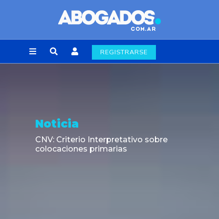
REGISTRARSE
Opinión
38.477 escritos en tres días: El caso
chileno que expuso el atraso del sistema
judicial frente a la automatización