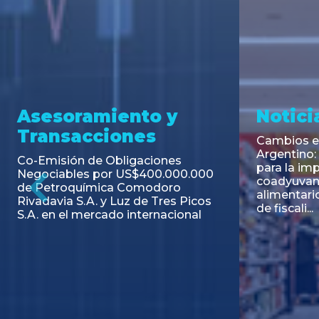
Opinión
Fallo
Evolución legislativa del tema
Amparo po
aportes y contribuciones solidarial
Impuesto P
al sindicato
Previous