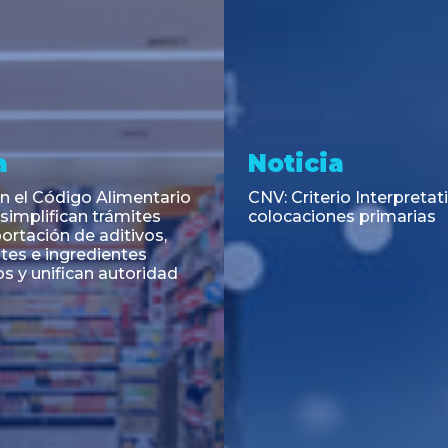
Asesoramiento
Transacciones
r mora. Devolución
aís. Demora excesiva.
DLA Piper Argentina y B
Funes de Rioja asesoraro
emisión de Títulos de D
Pública Adicionales de la
de Buenos Aires