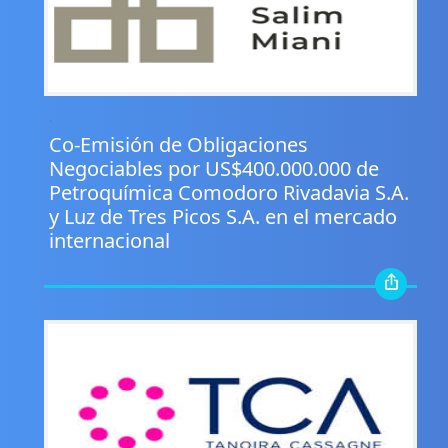
.
Co-Emisión de Obligaciones
Negociables por US$400.000.000 de
Petroquímica Comodoro Rivadavia S.A.
y Luz de Tres Picos S.A. en el mercado
internacional