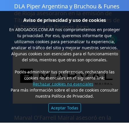
DLA Piper Argentina y Bruchou & Funes
de Rioja asesoraron en la emisión de
Títulos de Deuda Pública Adicionales de
Aviso de privacidad y uso de cookies
la Provincia de Buenos Aires
En
ABOGADOS.COM.AR
nos comprometemos en proteger
tu privacidad. Por eso, queremos informarte que
utilizamos cookies para personalizar tu experiencia,
analizar el tráfico del sitio y mejorar nuestros servicios.
Algunas cookies son esenciales para el funcionamiento
del sitio, mientras que otras son opcionales.
Podés administrar tus preferencias, rechazando las
cookies no esenciales en el siguiente link:
Rechazar cookies no esenciales
Para más información sobre el uso de cookies consultar
nuestra Política de Privacidad.
Aceptar Todas
.
Marval O’Farrell Mairal asesoró en la
emisión de valores fiduciarios