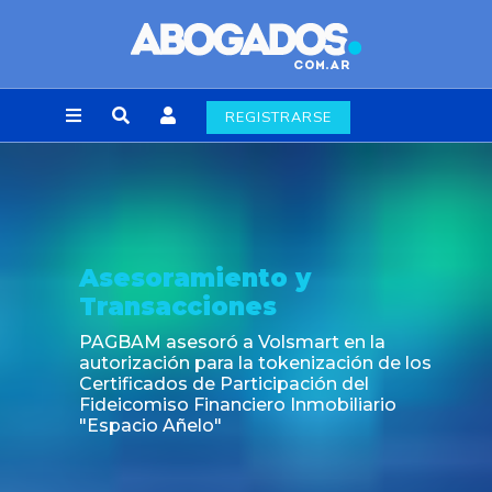
REGISTRARSE
sesoramiento y
N
ransacciones
Fi
l
AGBAM asesoró a Volsmart en la
utorización para la tokenización de los
ertificados de Participación del
ideicomiso Financiero Inmobiliario
Espacio Añelo"