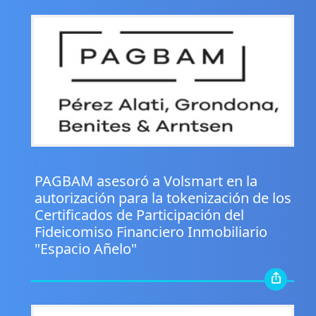
.
PAGBAM asesoró a Volsmart en la
autorización para la tokenización de los
Certificados de Participación del
Fideicomiso Financiero Inmobiliario
"Espacio Añelo"