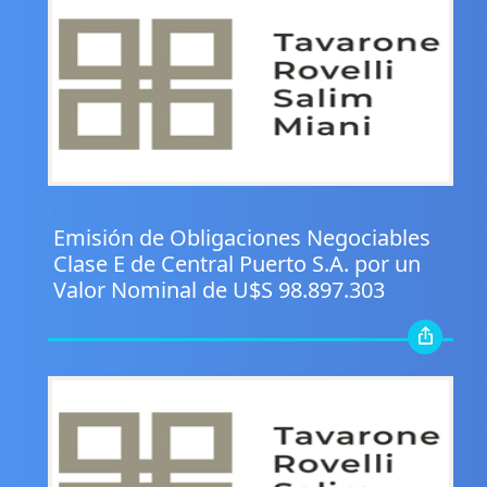
.
Emisión de Obligaciones Negociables
Clase E de Central Puerto S.A. por un
Valor Nominal de U$S 98.897.303