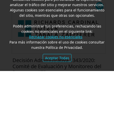
analizar el tráfico del sitio y mejorar nuestros servicios.
Algunas cookies son esenciales para el funcionamiento
del sitio, mientras que otras son opcionales.
Podés administrar tus preferencias, rechazando las
cookies no esenciales en el siguiente link:
Rechazar cookies no esenciales
Para más información sobre el uso de cookies consultar
nuestra Política de Privacidad.
Aceptar Todas
Decisión Administrativa 1343/2020:
Comité de Evaluación y Monitoreo del
Programa ATP