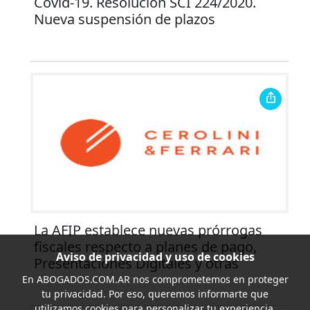
Covid-19. Resolución SCI 224/2020.
Nueva suspensión de plazos
La AFIP establece nuevas prórrogas
fiscales respecto a planes de pago,
Aviso de privacidad y uso de cookies
Presentaciones Digitales y otras
En
ABOGADOS.COM.AR
nos comprometemos en proteger
tu privacidad. Por eso, queremos informarte que
utilizamos cookies para personalizar tu experiencia,