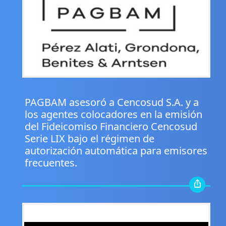
.
PAGBAM asesoró a Cencosud S.A. y a
los agentes colocadores en la emisión
del Fideicomiso Financiero Cencosud
Serie LIX bajo el régimen de
autorización automática para emisores
frecuentes.