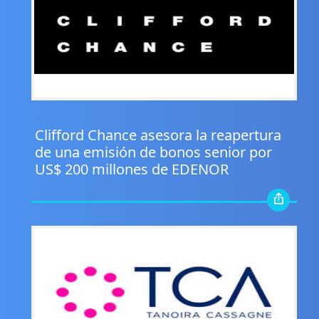
.
Clifford Chance asesora la reapertura
de una emisión de bonos senior por
US$ 200 millones de EDENOR