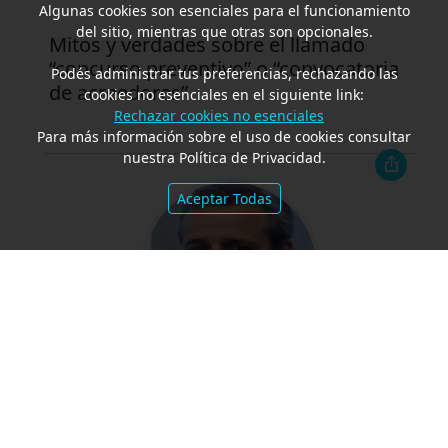
Algunas cookies son esenciales para el funcionamiento
del sitio, mientras que otras son opcionales.
Mitos y verdades sobre el llamado
“concurso preventivo” o “convocatoria
Podés administrar tus preferencias, rechazando las
de acreedores”
cookies no esenciales en el siguiente link:
Rechazar cookies no esenciales
Para más información sobre el uso de cookies consultar
nuestra Política de Privacidad.
Aceptar Todas
Fallo de Cámara resuelve que el artículo
765 del Código Civil no es de orden