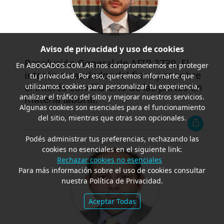
Aviso de privacidad y uso de cookies
Resolución General de AFIP 3739. El
En
ABOGADOS.COM.AR
nos comprometemos en proteger
interés recaudador del fisco por sobre
tu privacidad. Por eso, queremos informarte que
el interés conciliatorio de las partes en
utilizamos cookies para personalizar tu experiencia,
analizar el tráfico del sitio y mejorar nuestros servicios.
materia laboral.
Algunas cookies son esenciales para el funcionamiento
del sitio, mientras que otras son opcionales.
Podés administrar tus preferencias, rechazando las
cookies no esenciales en el siguiente link:
Rechazar cookies no esenciales
Para más información sobre el uso de cookies consultar
nuestra Política de Privacidad.
Aceptar Todas