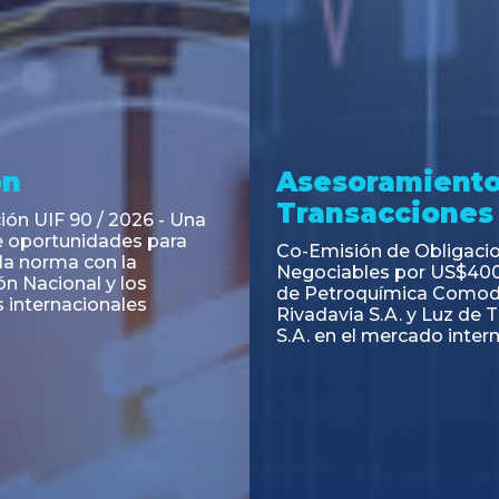
ramiento y
Asesoramiento
acciones
Transacciones
 Obligaciones
PAGBAM asesoró a Volsm
s Clase E de Central
autorización para la tok
. por un Valor Nominal
de los Certificados de Pa
897.303
del Fideicomiso Financie
Inmobiliario "Espacio Añ