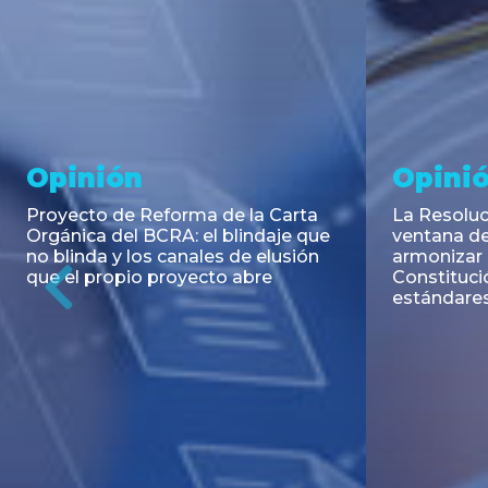
Noticia
Aseso
Trans
RESOLUCIÓN 271/2026 de la
SECRETARIA DE COORDINACIÓN
Emisión de
DE PRODUCCIÓN: Actualización y
Negociable
unificación de las advertencias
Puerto S.A
obligatorias en la publicidad de
Previous
de U$S 98.
juegos y apuestas en...