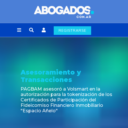
REGISTRARSE
amiento y
Noticia
cciones
Fin de la o
laborales 
esoró a Volsmart en la
n para la tokenización de los
s de Participación del
o Financiero Inmobiliario
ñelo"