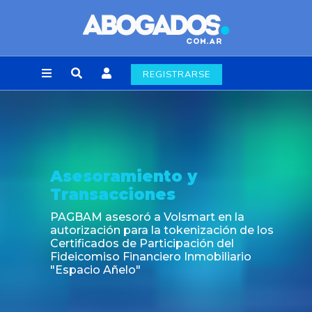
REGISTRARSE
ento y
Noticia
ones
Fin de la obligac
laborales en la
 a Volsmart en la
a la tokenización de los
Participación del
anciero Inmobiliario