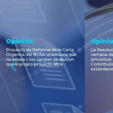
Noticia
Aseso
Trans
RESOLUCIÓN 271/2026 de la
SECRETARIA DE COORDINACIÓN
Emisión de
DE PRODUCCIÓN: Actualización y
Negociable
unificación de las advertencias
Puerto S.A
obligatorias en la publicidad de
Previous
de U$S 98.
juegos y apuestas en...