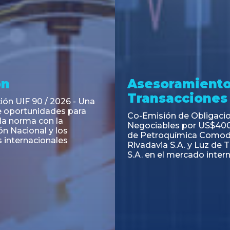
ramiento y
Asesoramiento
acciones
Transacciones
 Obligaciones
PAGBAM asesoró a Volsm
s Clase E de Central
autorización para la tok
. por un Valor Nominal
de los Certificados de Pa
897.303
del Fideicomiso Financie
Inmobiliario "Espacio Añ