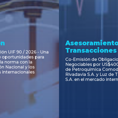
ramiento y
Asesoramiento
acciones
Transacciones
 Obligaciones
PAGBAM asesoró a Volsm
s Clase E de Central
autorización para la tok
. por un Valor Nominal
de los Certificados de Pa
897.303
del Fideicomiso Financie
Inmobiliario "Espacio Añ