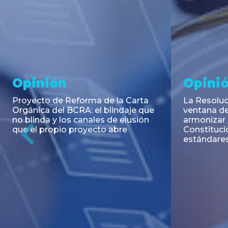
Noticia
Aseso
Trans
RESOLUCIÓN 271/2026 de la
SECRETARIA DE COORDINACIÓN
Emisión de
DE PRODUCCIÓN: Actualización y
Negociable
unificación de las advertencias
Puerto S.A
obligatorias en la publicidad de
Previous
de U$S 98.
juegos y apuestas en...