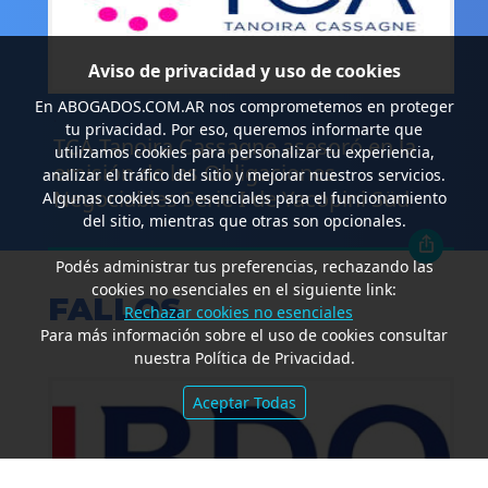
Aviso de privacidad y uso de cookies
En
ABOGADOS.COM.AR
nos comprometemos en proteger
.
tu privacidad. Por eso, queremos informarte que
TCA Tanoira Cassagne asesoró en la
utilizamos cookies para personalizar tu experiencia,
emisión de las Obligaciones
analizar el tráfico del sitio y mejorar nuestros servicios.
Negociables Serie I de Yacopini Süd
Algunas cookies son esenciales para el funcionamiento
del sitio, mientras que otras son opcionales.
Podés administrar tus preferencias, rechazando las
cookies no esenciales en el siguiente link:
FALLOS
Rechazar cookies no esenciales
Para más información sobre el uso de cookies consultar
nuestra Política de Privacidad.
Aceptar Todas