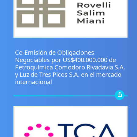
.
Co-Emisión de Obligaciones
Negociables por US$400.000.000 de
Petroquímica Comodoro Rivadavia S.A.
y Luz de Tres Picos S.A. en el mercado
internacional