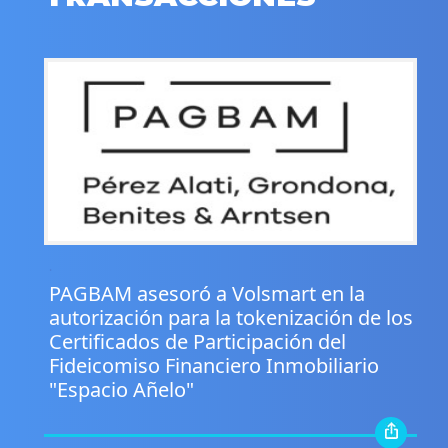
.
PAGBAM asesoró a Volsmart en la
autorización para la tokenización de los
Certificados de Participación del
Fideicomiso Financiero Inmobiliario
"Espacio Añelo"