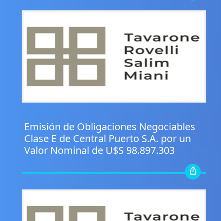
.
Emisión de Obligaciones Negociables
Clase E de Central Puerto S.A. por un
Valor Nominal de U$S 98.897.303