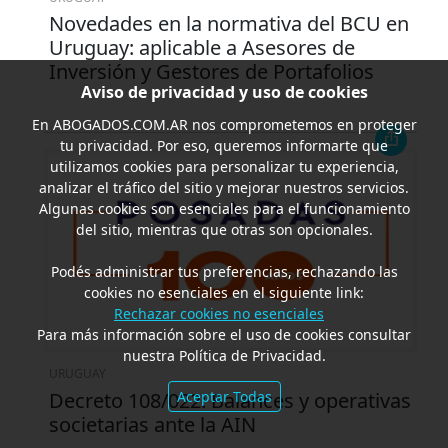
Novedades en la normativa del BCU en
Uruguay: aplicable a Asesores de
Inversión y Gestores de Portafolios
Aviso de privacidad y uso de cookies
En
ABOGADOS.COM.AR
nos comprometemos en proteger
tu privacidad. Por eso, queremos informarte que
utilizamos cookies para personalizar tu experiencia,
analizar el tráfico del sitio y mejorar nuestros servicios.
Algunas cookies son esenciales para el funcionamiento
del sitio, mientras que otras son opcionales.
Podés administrar tus preferencias, rechazando las
cookies no esenciales en el siguiente link:
Rechazar cookies no esenciales
Para más información sobre el uso de cookies consultar
nuestra Política de Privacidad.
URUGUAY
Aceptar Todas
Decreto 108/022: Balances y operativas
societarias ante la AIN