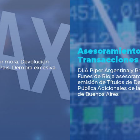
a
Noticia
 el Código Alimentario
CNV: Criterio Interpretat
simplifican trámites
colocaciones primarias
ortación de aditivos,
es e ingredientes
os y unifican autoridad