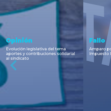
Asesoramiento y
Notici
Transacciones
Cambios en
Argentino: 
Co-Emisión de Obligaciones
para la imp
Negociables por US$400.000.000
coadyuvant
de Petroquímica Comodoro
alimentari
Previous
Rivadavia S.A. y Luz de Tres Picos
de fiscali...
S.A. en el mercado internacional